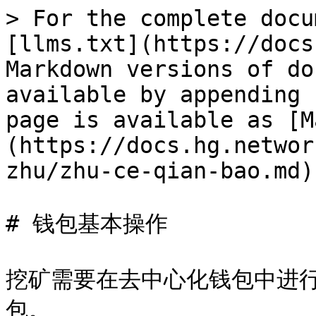
> For the complete docu
[llms.txt](https://docs
Markdown versions of do
available by appending 
page is available as [M
(https://docs.hg.networ
zhu/zhu-ce-qian-bao.md).
# 钱包基本操作

挖矿需要在去中心化钱包中进
包。
