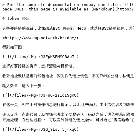
> For the complete documentation index, see [llms.txt](
page URLs; this page is available as [Markdown](https:/
# Token 跨链

选择要跨链的源链，比如想从BSC 跨链到 Heco，就选择BSC链的钱包，进入跨
<https://www.hg.network/bridge/>

得到如下图：

![](/files/-Mg-rJ3EpKSEMMOBAb7-)

选择好要跨链的资产，选择源链与目标链。

收款地址默认是当前钱包地址，因为作为链上钱包，不同EVM的公链，私钥
输入数量，进入下一步：

![](/files/-Mg-rJ3FnQ-2sIqISgKU)

在这一页，相当于对操作信息进行提示，以让用户确认。由于跨链涉及到网关
确认无误，点击转账，就在钱包弹出了交易确认，确认之后，进入交易记录
开始处理，在处理过程中，可以看到源链的链上操作，可以通过“查看哈希”
![](/files/-Mg-rJ3G_YLsJT5jrxqQ)
