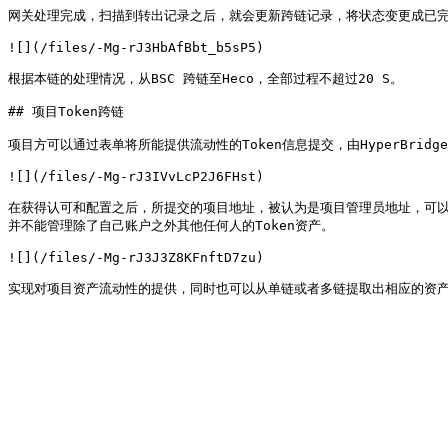
网关处理完成，扫描到转出记录之后，就会更新跨链记录，将状态变更成已完
![](/files/-Mg-rJ3HbAfBbt_b5sP5)

根据本链的处理情况，从BSC 跨链至Heco，全部过程不超过20 S。

## 项目Token跨链

项目方可以通过表单将所能提供流动性的Token信息提交，由HyperBri
![](/files/-Mg-rJ3IVvLcP2J6FHst)

在获得认可和配置之后，所提交的项目地址，被认为是项目管理员地址，可以
并不能管理除了自己账户之外其他任何人的Token资产。

![](/files/-Mg-rJ3J3Z8KFnftD7zu)
