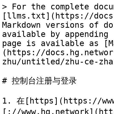
> For the complete docu
[llms.txt](https://docs
Markdown versions of do
available by appending 
page is available as [M
(https://docs.hg.networ
zhu/untitled/zhu-ce-zha
# 控制台注册与登录

1. 在[https](https://ww
[://www.hg.network](ht