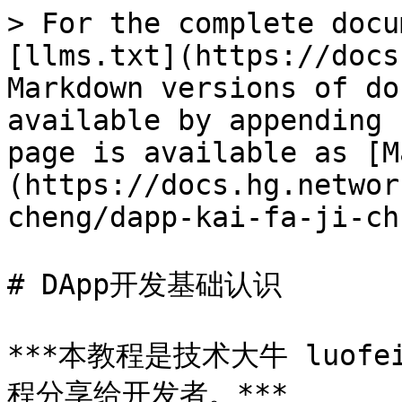
> For the complete docu
[llms.txt](https://docs
Markdown versions of do
available by appending 
page is available as [M
(https://docs.hg.networ
cheng/dapp-kai-fa-ji-ch
# DApp开发基础认识

***本教程是技术大牛 luofe
程分享给开发者。***
