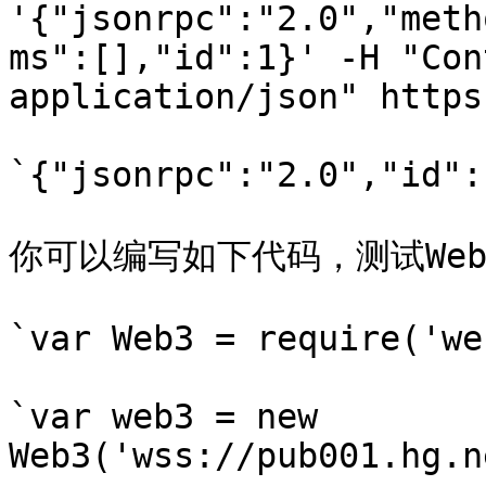
'{"jsonrpc":"2.0","meth
ms":[],"id":1}' -H "Con
application/json" https
`{"jsonrpc":"2.0","id":
你可以编写如下代码，测试Webs
`var Web3 = require('we
`var web3 = new 
Web3('wss://pub001.hg.n