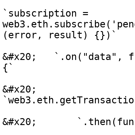
`subscription = 
web3.eth.subscribe('pen
(error, result) {})`

&#x20;   `.on("data", f
{`

&#x20;       
`web3.eth.getTransactio
&#x20;       `.then(fun