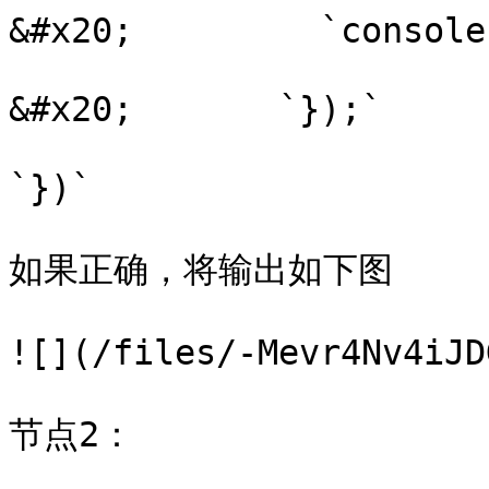
&#x20;         `console
&#x20;       `});`

`})`

如果正确，将输出如下图

![](/files/-Mevr4Nv4iJD
节点2：
