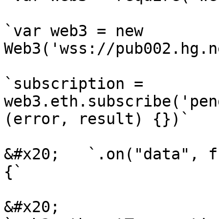
`var web3 = new 
Web3('wss://pub002.hg.n
`subscription = 
web3.eth.subscribe('pen
(error, result) {})`

&#x20;   `.on("data", f
{`

&#x20;       