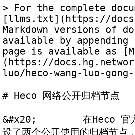
> For the complete docu
[llms.txt](https://docs
Markdown versions of do
available by appending 
page is available as [M
(https://docs.hg.networ
luo/heco-wang-luo-gong-
# Heco 网络公开归档节点

&#x20;        在Heco
设了两个公开使用的归档节点，以