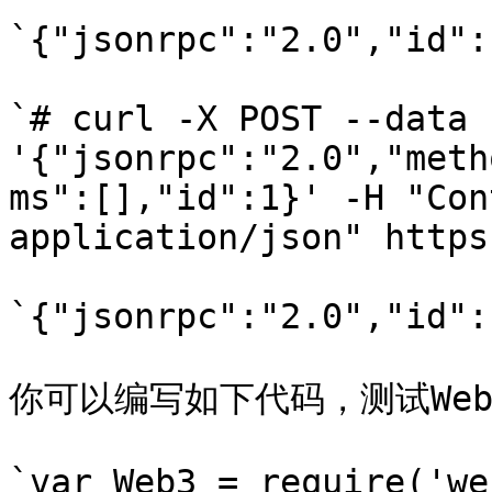
`{"jsonrpc":"2.0","id":
`# curl -X POST --data 
'{"jsonrpc":"2.0","meth
ms":[],"id":1}' -H "Con
application/json" https
`{"jsonrpc":"2.0","id":
你可以编写如下代码，测试Webs
`var Web3 = require('we