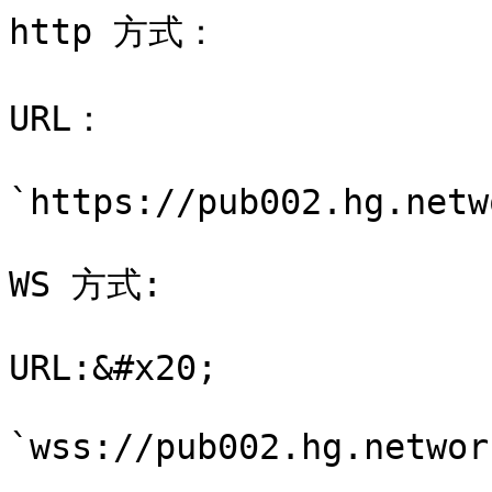
http 方式：

URL：

`https://pub002.hg.netw
WS 方式:

URL:&#x20;

`wss://pub002.hg.networ