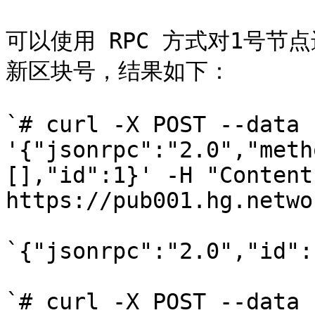
可以使用 RPC 方式对1号节点
新区块号，结果如下：

`# curl -X POST --data 
'{"jsonrpc":"2.0","meth
[],"id":1}' -H "Content
https://pub001.hg.netwo
`{"jsonrpc":"2.0","id":
`# curl -X POST --data 