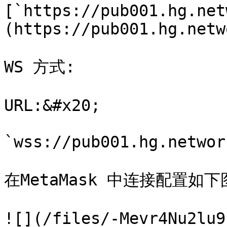
[`https://pub001.hg.net
(https://pub001.hg.netw
WS 方式:

URL:&#x20;

`wss://pub001.hg.networ
在MetaMask 中连接配置如下
![](/files/-Mevr4Nu2lu9