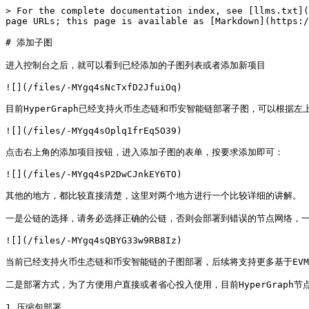
> For the complete documentation index, see [llms.txt](
page URLs; this page is available as [Markdown](https:/
# 添加子图

进入控制台之后，就可以看到已经添加的子图列表或者添加新项目

![](/files/-MYgq4sNcTxfD2JfuiOq)

目前HyperGraph已经支持火币生态链和币安智能链部署子图，可以根据左
![](/files/-MYgq4sOplq1frEq5O39)

点击右上角的添加项目按钮，进入添加子图的表单，按要求添加即可：

![](/files/-MYgq4sP2DwCJnkEY6TO)

其他的地方，都比较直接清楚，这里对两个地方进行一个比较详细的讲解。

一是公链的选择，请务必选择正确的公链，否则会部署到错误的节点网络，一
![](/files/-MYgq4sQBYG33w9RB8Iz)

当前已经支持火币生态链和币安智能链的子图部署，后续将支持更多基于EVM
二是部署方式，为了方便用户直接或者省心投入使用，目前HyperGraph节点
1.压缩包部署
