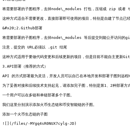
将需要部署的子图程序，去掉node\_modules 打包，压缩成 zip 或者
这种方式适合不需要更改，直接部署即可使用的项目，特别是自建了节点已经成功
&#x20;2.Github部署

将需要部署的子图程序，去掉node\_modules 等后提交到能公开访问的g
注意，提交的 URL必须以 .git 结尾

这种方式适用于要做代码变更和后续更新的项目，但是目前不能自主更新Github
3.API部署（推荐的方式）

API 的方式部署最为灵活，开发人员可以自己在本地开发和部署子图到远程Hy
为了妥善对接和后续技术支持起见，请添加完子图，特别是第1、2种部署方式，请联
一个用户可以在多链和单链部署多个子图。

我们这里分别演示添加火币生态链和币安智能链的子图。

添加一个火币生态链的子图

![](/files/-MYgq4sR0NUX7cylg-JD)
