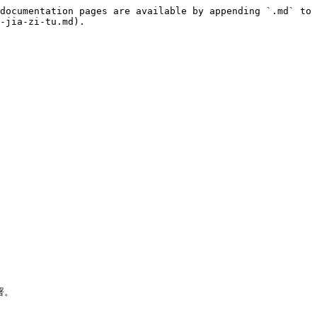
documentation pages are available by appending `.md` to 
-jia-zi-tu.md).

。
